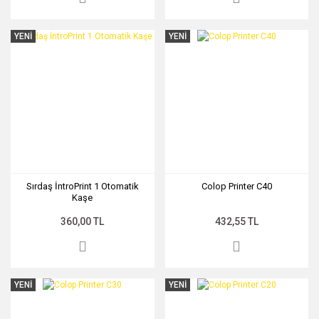
YENİ
YENİ
Sırdaş İntroPrint 1 Otomatik
Colop Printer C40
Kaşe
360,00 TL
432,55 TL
YENİ
YENİ