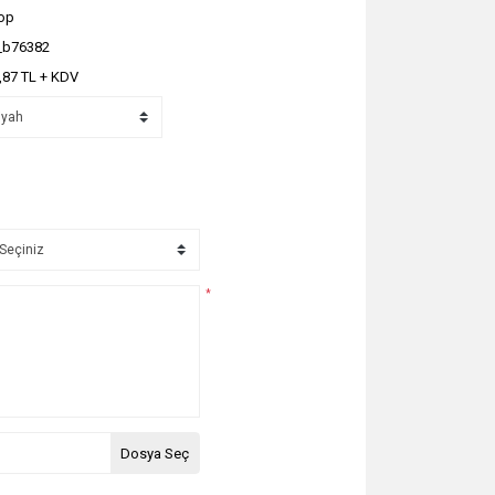
op
_b76382
,87 TL + KDV
*
Dosya Seç