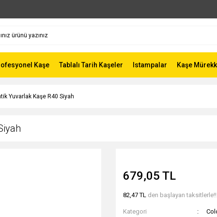
rofesyonel Kaşe
Tablalı Tarih Kaşeler
Istampalar
Kaşe Mürekk
tik Yuvarlak Kaşe R40 Siyah
Siyah
679,05 TL
82,47 TL
den başlayan taksitlerle!!
Kategori
Col