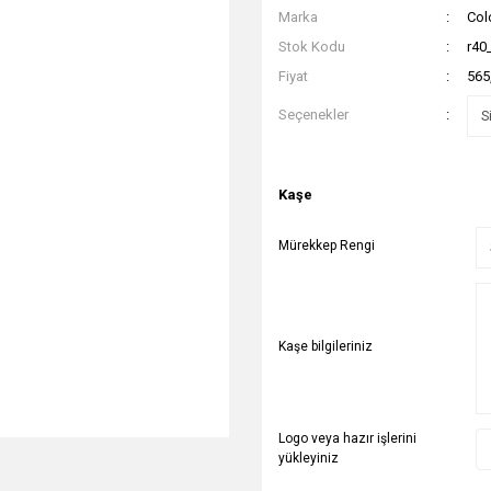
Marka
Col
Stok Kodu
r40
Fiyat
565
Seçenekler
Kaşe
Mürekkep Rengi
Kaşe bilgileriniz
Logo veya hazır işlerini
yükleyiniz