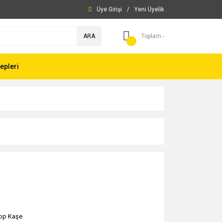
Üye Girişi
/
Yeni Üyelik
ARA
Toplam -
epleri
op Kaşe