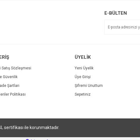
r.
Yorum Yaz
E-BÜLTEN
ERİŞ
ÜYELİK
i Satış Sözleşmesi
Yeni Üyelik
ve Güvenlik
Üye Girişi
Gönder
İade Şartları
Şifremi Unuttum
eriler Politikası
Sepetiniz
SL sertifikası ile korunmaktadır.