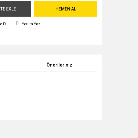
TE EKLE
HEMEN AL
e Et
Yorum Yaz
Önerileriniz
za iletebilirsiniz.