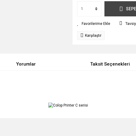
SEPE
Tavsiy
Karşılaştır
Yorumlar
Taksit Seçenekleri
e diğer konularda yetersiz gördüğünüz noktaları öneri formunu kullanarak tarafımı
Bu ürüne ilk yorumu siz yapın!