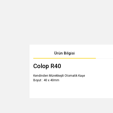
Ürün Bilgisi
Colop R40
Kendinden Mürekkepli Otomatik Kaşe
Boyut : 40 x 40mm
Bu ürünün fiyat bilgisi, resim, ürün açıklamalarında v
Görüş ve önerileriniz için teşekkür ederiz.