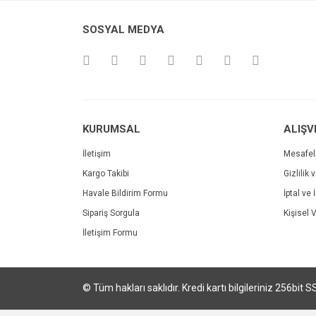
Ürün resmi kalitesiz, bozuk veya görüntülenemiyo
SOSYAL MEDYA
Ürün açıklamasında eksik bilgiler bulunuyor.
Ürün bilgilerinde hatalar bulunuyor.
Ürün fiyatı diğer sitelerden daha pahalı.
Bu ürüne benzer farklı alternatifler olmalı.
KURUMSAL
ALIŞV
İletişim
Mesafel
Kargo Takibi
Gizlilik 
Havale Bildirim Formu
İptal ve 
Sipariş Sorgula
Kişisel V
İletişim Formu
© Tüm hakları saklıdır. Kredi kartı bilgileriniz 256bit S