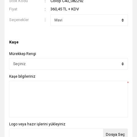
Stok Kodu
Colop C40_082292
Fiyat
360,45 TL + KDV
Seçenekler
Kaşe
Mürekkep Rengi
Kaşe bilgileriniz
*
Logo veya hazır işlerini yükleyiniz
Dosya Seç