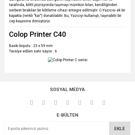
tarafında, kilitli pozisyonda taşımayı mümkün kılan, kendiliğinden
serbest bırakılan bir kilitleme cihazı entegre edilmiştir. C-Yazıcısı ek bir
kapakla (renkli "kar") donatılabilir. Bu, Yazıcıyı kullanışlı, taşınabilir bir
cep kaşesine dönüştürür.
Colop Printer C40
Baskı boyutu : 23 x 59 mm
Tavsiye edilen satır sayısı : 6
Bu ürünün fiyat bilgisi, resim, ürün açıklamalarında ve diğer
konularda yetersiz gördüğünüz noktaları öneri formunu
Bu ürüne ilk yorumu siz yapın!
kullanarak tarafımıza iletebilirsiniz.
SOSYAL MEDYA
Görüş ve önerileriniz için teşekkür ederiz.
Yorum Yaz
Ürün resmi kalitesiz, bozuk veya görüntülenemiyor.
E-BÜLTEN
Ürün açıklamasında eksik bilgiler bulunuyor.
Ürün bilgilerinde hatalar bulunuyor.
EKLE
Ürün fiyatı diğer sitelerden daha pahalı.