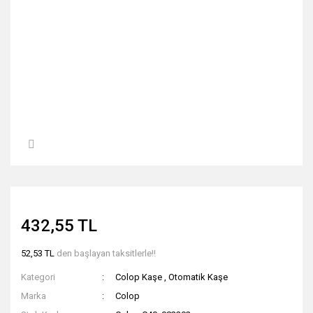
432,55 TL
52,53 TL
den başlayan taksitlerle!!
Kategori
Colop Kaşe
,
Otomatik Kaşe
Marka
Colop