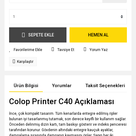
SEPETE EKLE
HEMEN AL
Tavsiye Et
Yorum Yaz
Karşılaştır
Ürün Bilgisi
Yorumlar
Taksit Seçenekleri
Colop Printer C40 Açıklaması
İnce, çok kompakt tasarım. Tüm kenarlarda entegre edilmiş ripler
bulunan iyi tasarlanmış tutamak, son derece keyifli bir kullanım sağlar.
Önceden delinmiş dizin kartı, tam baskıyı gösterir ve indeks penceresi
tarafından korunur. Gövdenin altındaki entegre kauçuk ayaklar,
damgalama sırasında damganın kaymasını önler. Sapın her iki