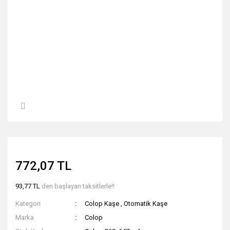
772,07 TL
93,77 TL
den başlayan taksitlerle!!
Kategori
Colop Kaşe
,
Otomatik Kaşe
Marka
Colop