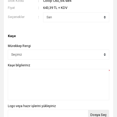
Stok Kodu
Colop C60_647ae4
Fiyat
643,39 TL + KDV
Seçenekler
Kaşe
Mürekkep Rengi
Kaşe bilgileriniz
*
Logo veya hazır işlerini yükleyiniz
Dosya Seç