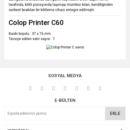
tarafında, kilitli pozisyonda taşımayı mümkün kılan, kendiliğinden
serbest bırakılan bir kilitleme cihazı entegre edilmiştir.
Colop Printer C60
Baskı boyutu : 37 x 76 mm
Tavsiye edilen satır sayısı : 7
Bu ürünün fiyat bilgisi, resim, ürün açıklamalarında ve diğer
konularda yetersiz gördüğünüz noktaları öneri formunu
Bu ürüne ilk yorumu siz yapın!
kullanarak tarafımıza iletebilirsiniz.
SOSYAL MEDYA
Görüş ve önerileriniz için teşekkür ederiz.
Yorum Yaz
Ürün resmi kalitesiz, bozuk veya görüntülenemiyor.
E-BÜLTEN
Ürün açıklamasında eksik bilgiler bulunuyor.
Ürün bilgilerinde hatalar bulunuyor.
EKLE
Ürün fiyatı diğer sitelerden daha pahalı.
Bu ürüne benzer farklı alternatifler olmalı.