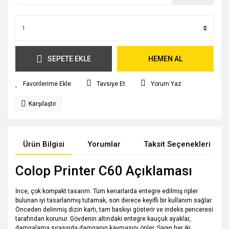
SEPETE EKLE
HEMEN AL
Tavsiye Et
Yorum Yaz
Karşılaştır
Ürün Bilgisi
Yorumlar
Taksit Seçenekleri
Colop Printer C60 Açıklaması
İnce, çok kompakt tasarım. Tüm kenarlarda entegre edilmiş ripler
bulunan iyi tasarlanmış tutamak, son derece keyifli bir kullanım sağlar.
Önceden delinmiş dizin kartı, tam baskıyı gösterir ve indeks penceresi
tarafından korunur. Gövdenin altındaki entegre kauçuk ayaklar,
damgalama sırasında damganın kaymasını önler. Sapın her iki