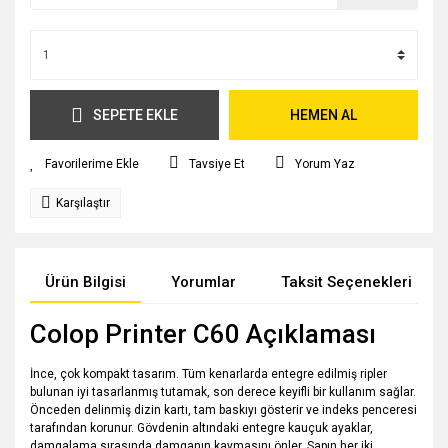
SEPETE EKLE
HEMEN AL
Tavsiye Et
Yorum Yaz
Karşılaştır
Ürün Bilgisi
Yorumlar
Taksit Seçenekleri
Colop Printer C60 Açıklaması
İnce, çok kompakt tasarım. Tüm kenarlarda entegre edilmiş ripler
bulunan iyi tasarlanmış tutamak, son derece keyifli bir kullanım sağlar.
Önceden delinmiş dizin kartı, tam baskıyı gösterir ve indeks penceresi
tarafından korunur. Gövdenin altındaki entegre kauçuk ayaklar,
damgalama sırasında damganın kaymasını önler. Sapın her iki