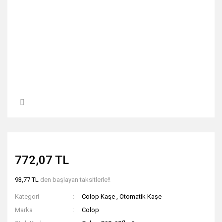
772,07 TL
93,77 TL
den başlayan taksitlerle!!
Kategori
Colop Kaşe
,
Otomatik Kaşe
Marka
Colop