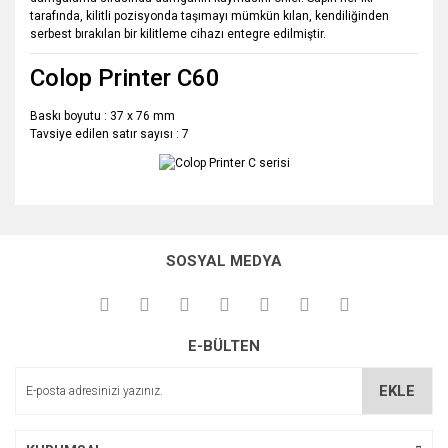
tarafında, kilitli pozisyonda taşımayı mümkün kılan, kendiliğinden
serbest bırakılan bir kilitleme cihazı entegre edilmiştir.
Colop Printer C60
Baskı boyutu : 37 x 76 mm
Tavsiye edilen satır sayısı : 7
Bu ürünün fiyat bilgisi, resim, ürün açıklamalarında ve diğer
konularda yetersiz gördüğünüz noktaları öneri formunu
Bu ürüne ilk yorumu siz yapın!
kullanarak tarafımıza iletebilirsiniz.
SOSYAL MEDYA
Görüş ve önerileriniz için teşekkür ederiz.
Yorum Yaz
Ürün resmi kalitesiz, bozuk veya görüntülenemiyor.
E-BÜLTEN
Ürün açıklamasında eksik bilgiler bulunuyor.
Ürün bilgilerinde hatalar bulunuyor.
EKLE
Ürün fiyatı diğer sitelerden daha pahalı.
Bu ürüne benzer farklı alternatifler olmalı.