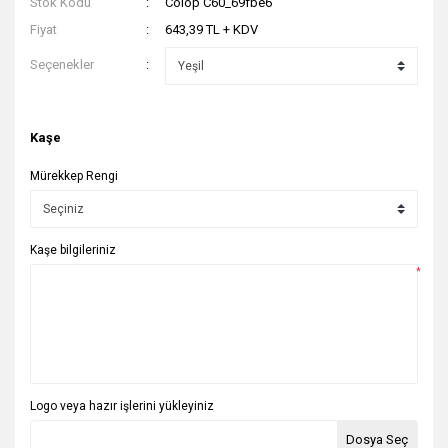
Stok Kodu
Colop C60_69fbe6
Fiyat
643,39 TL + KDV
Seçenekler
Kaşe
Mürekkep Rengi
Kaşe bilgileriniz
*
Logo veya hazır işlerini yükleyiniz
Dosya Seç