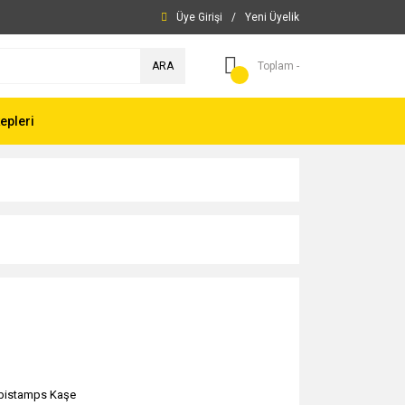
Üye Girişi
/
Yeni Üyelik
ARA
Toplam -
epleri
istamps Kaşe