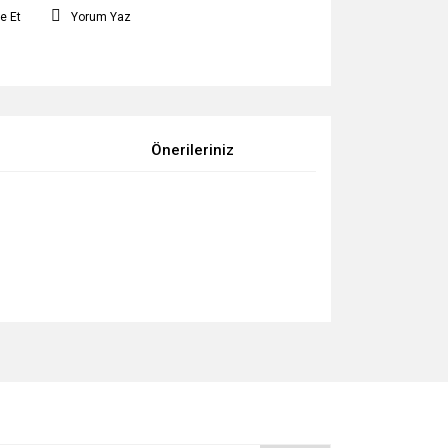
e Et
Yorum Yaz
Önerileriniz
za iletebilirsiniz.