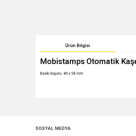
Ürün Bilgisi
Mobistamps Otomatik Kaş
Baskı boyutu: 40 x 58 mm
Bu ürünün fiyat bilgisi, resim, ürün açıklamalarında v
Görüş ve önerileriniz için teşekkür ederiz.
Ürün resmi kalitesiz, bozuk veya görüntülenemiyo
SOSYAL MEDYA
Ürün açıklamasında eksik bilgiler bulunuyor.