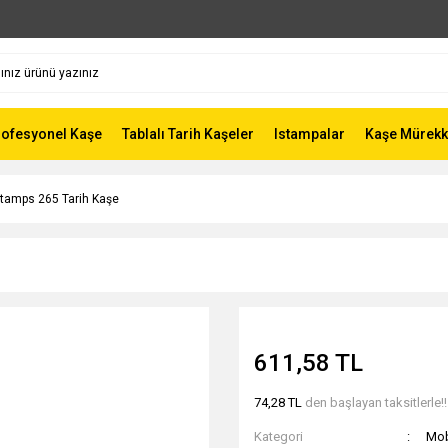
rofesyonel Kaşe
Tablalı Tarih Kaşeler
Istampalar
Kaşe Mürekk
tamps 265 Tarih Kaşe
611,58 TL
74,28 TL
den başlayan taksitlerle!!
Kategori
Mob