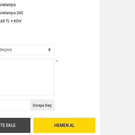
bistamps
istamps 265
,65 TL + KDV
*
Dosya Seç
TE EKLE
HEMEN AL