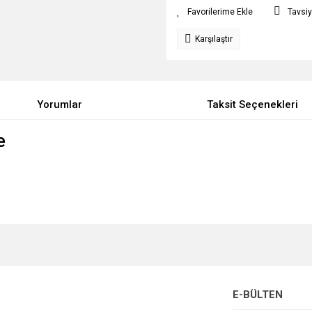
Tavsiy
Karşılaştır
Yorumlar
Taksit Seçenekleri
e
e diğer konularda yetersiz gördüğünüz noktaları öneri formunu kullanarak tarafımı
Bu ürüne ilk yorumu siz yapın!
r.
Yorum Yaz
E-BÜLTEN