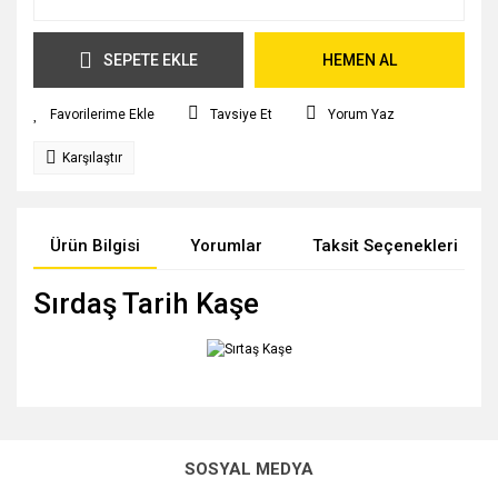
SEPETE EKLE
HEMEN AL
Tavsiye Et
Yorum Yaz
Karşılaştır
Ürün Bilgisi
Yorumlar
Taksit Seçenekleri
Sırdaş Tarih Kaşe
Bu ürünün fiyat bilgisi, resim, ürün açıklamalarında ve diğer
konularda yetersiz gördüğünüz noktaları öneri formunu
Bu ürüne ilk yorumu siz yapın!
kullanarak tarafımıza iletebilirsiniz.
SOSYAL MEDYA
Görüş ve önerileriniz için teşekkür ederiz.