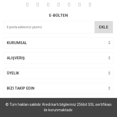
Yorum Yaz
Ürün resmi kalitesiz, bozuk veya görüntülenemiyor.
E-BÜLTEN
Ürün açıklamasında eksik bilgiler bulunuyor.
Ürün bilgilerinde hatalar bulunuyor.
EKLE
Ürün fiyatı diğer sitelerden daha pahalı.
Bu ürüne benzer farklı alternatifler olmalı.
KURUMSAL
ALIŞVERİŞ
Gönder
ÜYELİK
BİZİ TAKİP EDİN
© Tüm hakları saklıdır. Kredi kartı bilgileriniz 256bit SSL sertifikası
ile korunmaktadır.