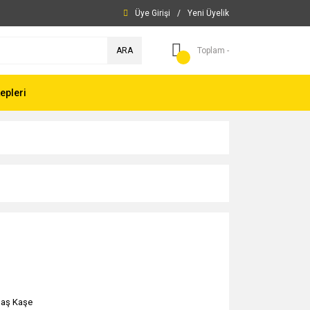
Üye Girişi
/
Yeni Üyelik
ARA
Toplam -
epleri
daş Kaşe