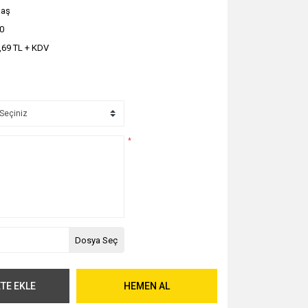
daş
0
,69 TL + KDV
*
Dosya Seç
TE EKLE
HEMEN AL