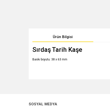
Ürün Bilgisi
Sırdaş Tarih Kaşe
Baskı boyutu: 38 x 63 mm
Bu ürünün fiyat bilgisi, resim, ürün açıklamalarında v
Görüş ve önerileriniz için teşekkür ederiz.
Ürün resmi kalitesiz, bozuk veya görüntülenemiyo
SOSYAL MEDYA
Ürün açıklamasında eksik bilgiler bulunuyor.