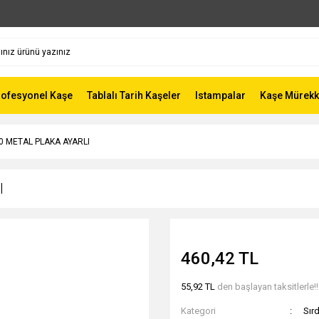
rofesyonel Kaşe
Tablalı Tarih Kaşeler
Istampalar
Kaşe Mürekk
0 METAL PLAKA AYARLI
I
460,42 TL
55,92 TL
den başlayan taksitlerle!!
Kategori
Sır