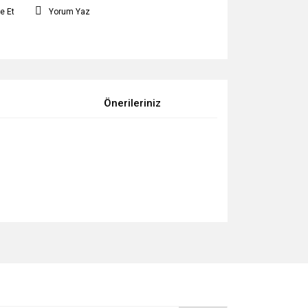
e Et
Yorum Yaz
Önerileriniz
za iletebilirsiniz.