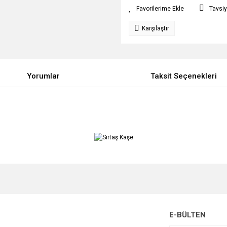
Tavsiy
Karşılaştır
Yorumlar
Taksit Seçenekleri
e diğer konularda yetersiz gördüğünüz noktaları öneri formunu kullanarak tarafımı
Bu ürüne ilk yorumu siz yapın!
r.
Yorum Yaz
E-BÜLTEN