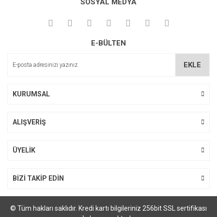
SOSYAL MEDYA
Görüş ve önerileriniz için teşekkür ederiz.
Yorum Yaz
Ürün resmi kalitesiz, bozuk veya görüntülenemiyor.
E-BÜLTEN
Ürün açıklamasında eksik bilgiler bulunuyor.
Ürün bilgilerinde hatalar bulunuyor.
EKLE
Ürün fiyatı diğer sitelerden daha pahalı.
Bu ürüne benzer farklı alternatifler olmalı.
KURUMSAL
ALIŞVERİŞ
Gönder
ÜYELİK
BİZİ TAKİP EDİN
© Tüm hakları saklıdır. Kredi kartı bilgileriniz 256bit SSL sertifikası