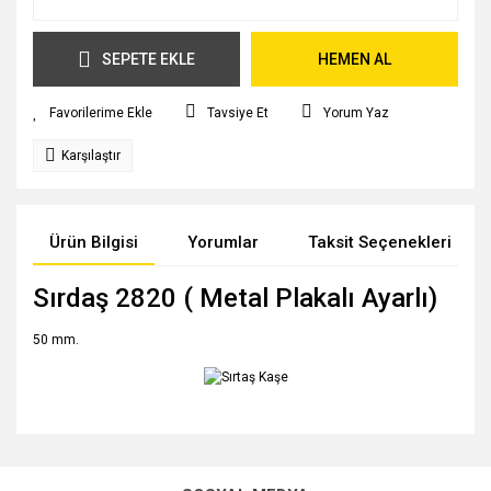
SEPETE EKLE
HEMEN AL
Tavsiye Et
Yorum Yaz
Karşılaştır
Ürün Bilgisi
Yorumlar
Taksit Seçenekleri
Sırdaş 2820 ( Metal Plakalı Ayarlı)
50 mm.
Bu ürünün fiyat bilgisi, resim, ürün açıklamalarında ve diğer
konularda yetersiz gördüğünüz noktaları öneri formunu
Bu ürüne ilk yorumu siz yapın!
kullanarak tarafımıza iletebilirsiniz.