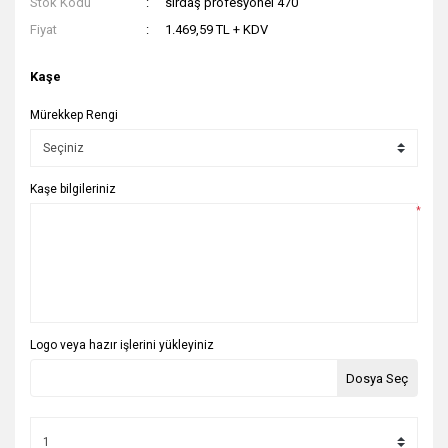
Stok Kodu
sırdaş profesyonel 470
Fiyat
1.469,59 TL + KDV
Kaşe
Mürekkep Rengi
Kaşe bilgileriniz
*
Logo veya hazır işlerini yükleyiniz
Dosya Seç