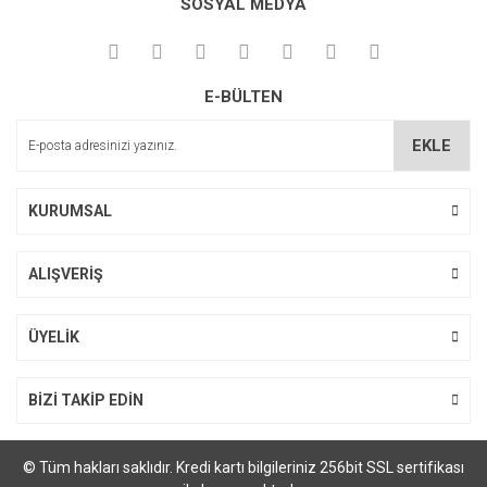
SOSYAL MEDYA
Görüş ve önerileriniz için teşekkür ederiz.
Yorum Yaz
Ürün resmi kalitesiz, bozuk veya görüntülenemiyor.
E-BÜLTEN
Ürün açıklamasında eksik bilgiler bulunuyor.
Ürün bilgilerinde hatalar bulunuyor.
EKLE
Ürün fiyatı diğer sitelerden daha pahalı.
Bu ürüne benzer farklı alternatifler olmalı.
KURUMSAL
ALIŞVERİŞ
Gönder
ÜYELİK
BİZİ TAKİP EDİN
© Tüm hakları saklıdır. Kredi kartı bilgileriniz 256bit SSL sertifikası