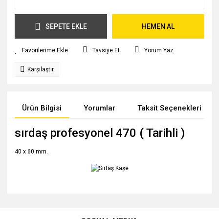
SEPETE EKLE
HEMEN AL
Tavsiye Et
Yorum Yaz
Karşılaştır
Ürün Bilgisi
Yorumlar
Taksit Seçenekleri
sırdaş profesyonel 470 ( Tarihli )
40 x 60 mm.
Bu ürünün fiyat bilgisi, resim, ürün açıklamalarında ve diğer
konularda yetersiz gördüğünüz noktaları öneri formunu
Bu ürüne ilk yorumu siz yapın!
kullanarak tarafımıza iletebilirsiniz.