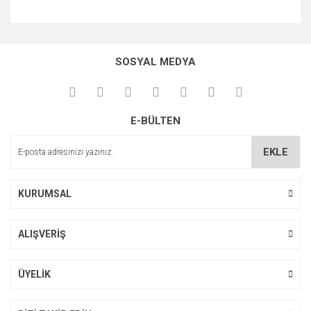
Bu ürünün fiyat bilgisi, resim, ürün açıklamalarında ve diğer
konularda yetersiz gördüğünüz noktaları öneri formunu
Bu ürüne ilk yorumu siz yapın!
kullanarak tarafımıza iletebilirsiniz.
SOSYAL MEDYA
Görüş ve önerileriniz için teşekkür ederiz.
Yorum Yaz
Ürün resmi kalitesiz, bozuk veya görüntülenemiyor.
E-BÜLTEN
Ürün açıklamasında eksik bilgiler bulunuyor.
Ürün bilgilerinde hatalar bulunuyor.
EKLE
Ürün fiyatı diğer sitelerden daha pahalı.
Bu ürüne benzer farklı alternatifler olmalı.
KURUMSAL
ALIŞVERİŞ
Gönder
ÜYELİK