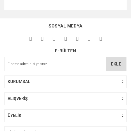
Bu ürünün fiyat bilgisi, resim, ürün açıklamalarında ve diğer
konularda yetersiz gördüğünüz noktaları öneri formunu
Bu ürüne ilk yorumu siz yapın!
kullanarak tarafımıza iletebilirsiniz.
SOSYAL MEDYA
Görüş ve önerileriniz için teşekkür ederiz.
Yorum Yaz
Ürün resmi kalitesiz, bozuk veya görüntülenemiyor.
E-BÜLTEN
Ürün açıklamasında eksik bilgiler bulunuyor.
Ürün bilgilerinde hatalar bulunuyor.
EKLE
Ürün fiyatı diğer sitelerden daha pahalı.
Bu ürüne benzer farklı alternatifler olmalı.
KURUMSAL
ALIŞVERİŞ
Gönder
ÜYELİK