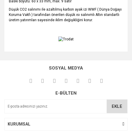
Baskı boyutu: 60 x 33 mm, max. 9 satır
Düşük CO2 salınımı ile azaltılmış karbon ayak izi WWF ( Dünya Doğayı
Koruma Vakfı ) tarafından önerilen düşük ısı salınımlı Altın standartlı
üretim yatırımları sayesinde iklim değişikliğini korur.
Bu ürünün fiyat bilgisi, resim, ürün açıklamalarında ve diğer
konularda yetersiz gördüğünüz noktaları öneri formunu
Bu ürüne ilk yorumu siz yapın!
kullanarak tarafımıza iletebilirsiniz.
SOSYAL MEDYA
Görüş ve önerileriniz için teşekkür ederiz.
Yorum Yaz
Ürün resmi kalitesiz, bozuk veya görüntülenemiyor.
E-BÜLTEN
Ürün açıklamasında eksik bilgiler bulunuyor.
Ürün bilgilerinde hatalar bulunuyor.
EKLE
Ürün fiyatı diğer sitelerden daha pahalı.
Bu ürüne benzer farklı alternatifler olmalı.
KURUMSAL