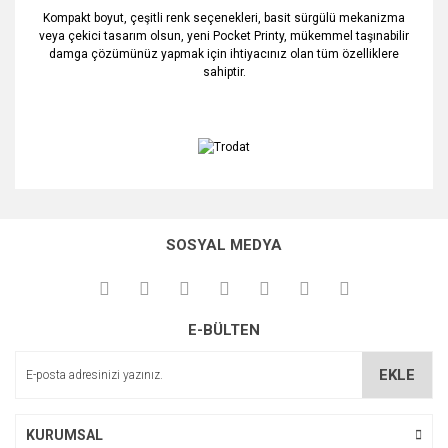
Kompakt boyut, çeşitli renk seçenekleri, basit sürgülü mekanizma
veya çekici tasarım olsun, yeni Pocket Printy, mükemmel taşınabilir
damga çözümünüz yapmak için ihtiyacınız olan tüm özelliklere
sahiptir.
Bu ürünün fiyat bilgisi, resim, ürün açıklamalarında ve diğer
konularda yetersiz gördüğünüz noktaları öneri formunu
Bu ürüne ilk yorumu siz yapın!
kullanarak tarafımıza iletebilirsiniz.
SOSYAL MEDYA
Görüş ve önerileriniz için teşekkür ederiz.
Yorum Yaz
Ürün resmi kalitesiz, bozuk veya görüntülenemiyor.
E-BÜLTEN
Ürün açıklamasında eksik bilgiler bulunuyor.
Ürün bilgilerinde hatalar bulunuyor.
EKLE
Ürün fiyatı diğer sitelerden daha pahalı.
Bu ürüne benzer farklı alternatifler olmalı.
KURUMSAL