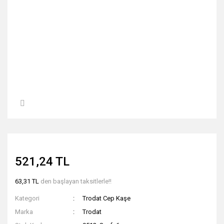
521,24 TL
63,31 TL
den başlayan taksitlerle!!
Kategori
Trodat Cep Kaşe
Marka
Trodat