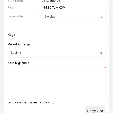
Stok Kodu
9512_8cefa6
Fiyat
434,36 TL + KDV
Seçenekler
Kaşe
Mürekkep Rengi
Kaşe bilgileriniz
*
Logo veya hazır işlerini yükleyiniz
Dosya Seç