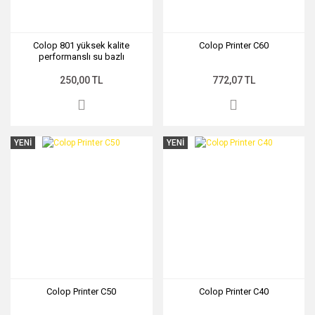
Colop 801 yüksek kalite
Colop Printer C60
performanslı su bazlı
mürekkepler
250,00 TL
772,07 TL
YENİ
YENİ
Colop Printer C50
Colop Printer C40