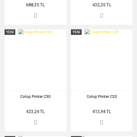
688,35 TL
432,55 TL
YENİ
YENİ
Colop Printer C30
Colop Printer C20
423,24 TL
413,94 TL